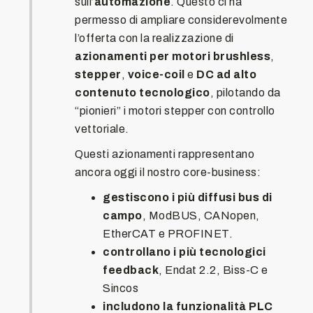
sull’
automazione
. Questo ci ha
permesso di ampliare considerevolmente
l’offerta con la realizzazione di
azionamenti per motori brushless
,
stepper
,
voice-coil
e
DC
ad alto
contenuto tecnologico
, pilotando da
“pionieri” i motori stepper con controllo
vettoriale.
Questi azionamenti rappresentano
ancora oggi il nostro core-business:
gestiscono i più diffusi bus di
campo
, ModBUS, CANopen,
EtherCAT e PROFINET.
controllano i più tecnologici
feedback
, Endat 2.2, Biss-C e
Sincos
includono la funzionalità PLC