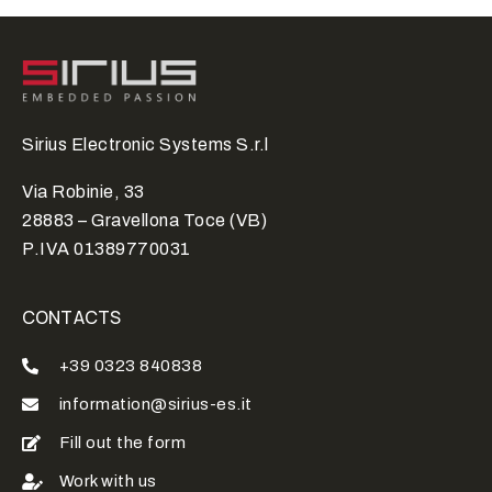
Sirius Electronic Systems S.r.l
Via Robinie, 33
28883 – Gravellona Toce (VB)
P.IVA 01389770031
CONTACTS
+39 0323 840838
information@sirius-es.it
Fill out the form
Work with us