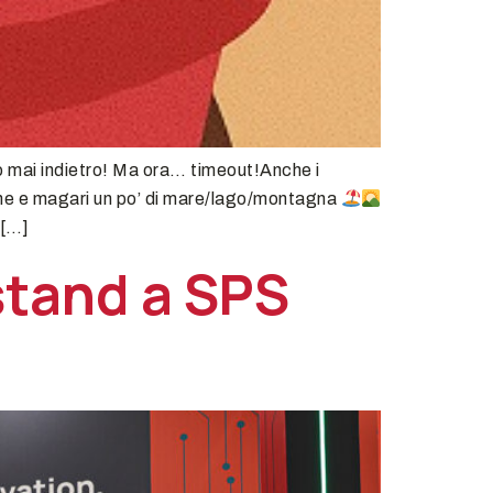
mo mai indietro! Ma ora… timeout!Anche i
one e magari un po’ di mare/lago/montagna
 […]
 stand a SPS