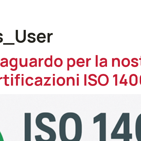
ome
Chi siamo
Mercati
Servizi
Prodo
us_User
aguardo per la nos
rtificazioni ISO 14