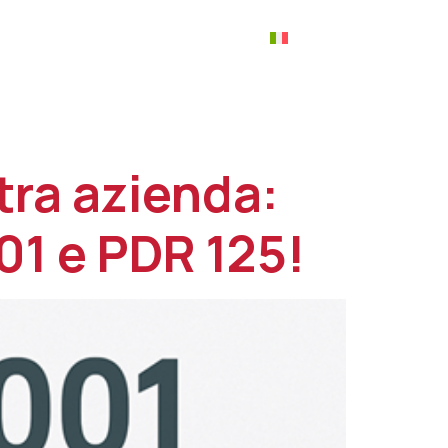
tti
Blog
Contatti
tra azienda:
001 e PDR 125!